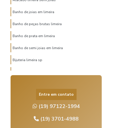
Atacado limeira semi joias
Banho de joias em limeira
Banho de peças brutas limeira
Banho de prata em limeira
Banho de semi joias em limeira
Bijuteria limeira sp
Distribuidor de semijoias
Fabricante de semijoias
Entre em contato
Fabricante semijoias atacado
(19) 97122-1994
Fornecedor de semijoias atacado
(19) 3701-4988
Fornecedor de semijoias limeira