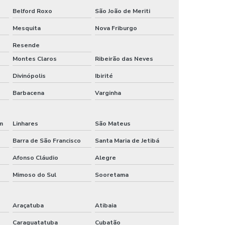
Banho em atacado de joias limeira
Belford Roxo
São João de Meriti
Banho em bijuterias limeira sp
Mesquita
Nova Friburgo
Resende
Banho em semijoias limeira
Montes Claros
Ribeirão das Neves
Joias no atacado
Divinópolis
Ibirité
Barbacena
Varginha
im
Linhares
São Mateus
Barra de São Francisco
Santa Maria de Jetibá
Afonso Cláudio
Alegre
Mimoso do Sul
Sooretama
Araçatuba
Atibaia
Caraguatatuba
Cubatão