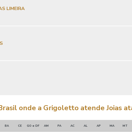
S LIMEIRA
AS
Brasil onde a Grigoletto atende Joias at
BA
CE
GO e DF
AM
PA
AC
AL
AP
MA
MT