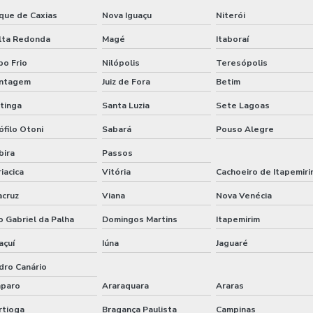
que de Caxias
Nova Iguaçu
Niterói
lta Redonda
Magé
Itaboraí
bo Frio
Nilópolis
Teresópolis
ntagem
Juiz de Fora
Betim
atinga
Santa Luzia
Sete Lagoas
ófilo Otoni
Sabará
Pouso Alegre
bira
Passos
iacica
Vitória
Cachoeiro de Itapemir
acruz
Viana
Nova Venécia
o Gabriel da Palha
Domingos Martins
Itapemirim
açuí
Iúna
Jaguaré
dro Canário
paro
Araraquara
Araras
rtioga
Bragança Paulista
Campinas