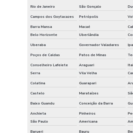
Rio de Janeiro
São Gonçalo
Du
Campos dos Goytacazes
Petrópolis
Vo
Barra Mansa
Macaé
Ca
Belo Horizonte
Uberlândia
Co
Uberaba
Governador Valadares
Ip
Poços de Caldas
Patos de Minas
Te
Conselheiro Lafeiete
Araguari
Ita
Serra
Vila Velha
Car
Colatina
Guarapari
Ar
Castelo
Marataízes
Sã
Baixo Guandu
Conceição da Barra
Gu
Anchieta
Pinheiros
Pe
São Paulo
Americana
Am
Barueri
Bauru
Be