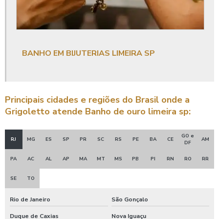
BANHO EM BIJUTERIAS LIMEIRA SP
Principais cidades e regiões do Brasil onde a
Grigoletto atende Banho de ouro limeira sp:
GO e
RJ
MG
ES
SP
PR
SC
RS
PE
BA
CE
AM
DF
PA
AC
AL
AP
MA
MT
MS
PB
PI
RN
RO
RR
SE
TO
Rio de Janeiro
São Gonçalo
Duque de Caxias
Nova Iguaçu