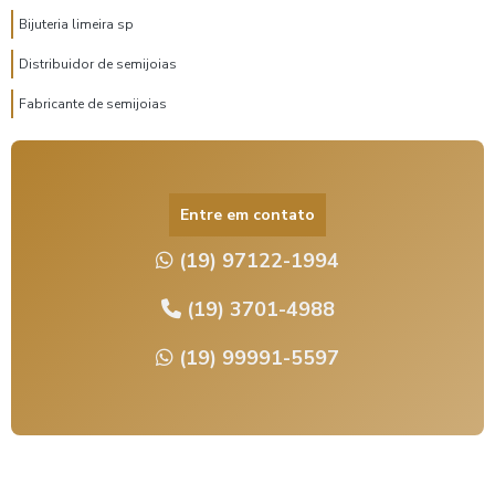
Bijuteria limeira sp
Distribuidor de semijoias
Fabricante de semijoias
Fabricante semijoias atacado
Fornecedor de semijoias atacado
Entre em contato
Fornecedor de semijoias limeira
(19) 97122-1994
Fornecedores de semi joias em limeira
Galvanoplastia banho de ouro
(19) 3701-4988
Galvanoplastia banho de prata
(19) 99991-5597
Galvanoplastia em bijuterias
Galvanoplastia em limeira
Joias atacado limeira