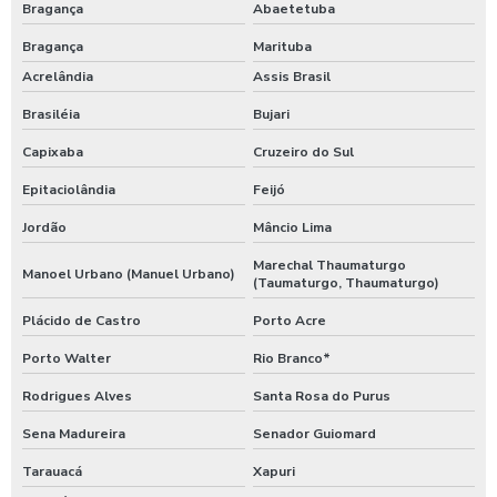
Bragança
Abaetetuba
Bragança
Marituba
Acrelândia
Assis Brasil
Brasiléia
Bujari
Capixaba
Cruzeiro do Sul
Epitaciolândia
Feijó
Jordão
Mâncio Lima
Marechal Thaumaturgo
Manoel Urbano (Manuel Urbano)
(Taumaturgo, Thaumaturgo)
Plácido de Castro
Porto Acre
Porto Walter
Rio Branco*
Rodrigues Alves
Santa Rosa do Purus
Sena Madureira
Senador Guiomard
Tarauacá
Xapuri