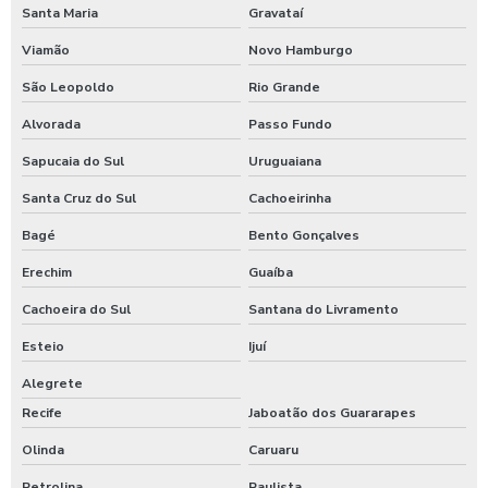
Santa Maria
Gravataí
Viamão
Novo Hamburgo
São Leopoldo
Rio Grande
Alvorada
Passo Fundo
Sapucaia do Sul
Uruguaiana
Santa Cruz do Sul
Cachoeirinha
Bagé
Bento Gonçalves
Erechim
Guaíba
Cachoeira do Sul
Santana do Livramento
Esteio
Ijuí
Alegrete
Recife
Jaboatão dos Guararapes
Olinda
Caruaru
Petrolina
Paulista