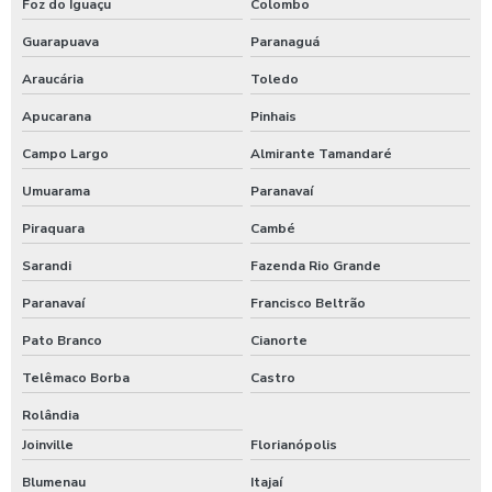
Foz do Iguaçu
Colombo
Guarapuava
Paranaguá
Araucária
Toledo
Apucarana
Pinhais
Campo Largo
Almirante Tamandaré
Umuarama
Paranavaí
Piraquara
Cambé
Sarandi
Fazenda Rio Grande
Paranavaí
Francisco Beltrão
Pato Branco
Cianorte
Telêmaco Borba
Castro
Rolândia
Joinville
Florianópolis
Blumenau
Itajaí