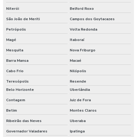
Niterói
Belford Roxo
São João de Meriti
Campos dos Goytacazes
Petrópolis
Volta Redonda
Magé
Itaboraí
Mesquita
Nova Friburgo
Barra Mansa
Macaé
Cabo Frio
Nilópolis
Teresópolis
Resende
Belo Horizonte
Uberlândia
Contagem
Juiz de Fora
Betim
Montes Claros
Ribeirão das Neves
Uberaba
Governador Valadares
Ipatinga