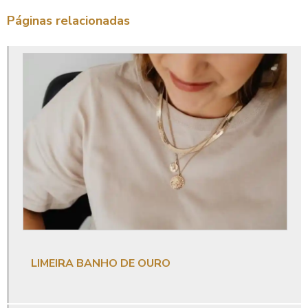
Limeira banho de ouro
Páginas relacionadas
Limeira semi joias
Limeira semijoias atacado
Loja bijuteria limeira
Lojas de semijoias em limeira atacado
Lojas semijoias limeira
Onde comprar semi joias
Onde comprar semi joias em limeira
Onde comprar semi joias no atacado
Onde comprar semijoias no atacado em limeira
Semijoias limeira
LIMEIRA BANHO DE OURO
Semijoias limeira sp
Serviço de galvanoplastia em limeira