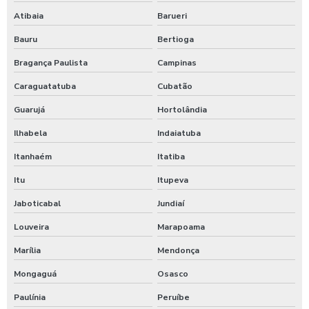
Atibaia
Barueri
Bauru
Bertioga
Bragança Paulista
Campinas
Caraguatatuba
Cubatão
Guarujá
Hortolândia
Ilhabela
Indaiatuba
Itanhaém
Itatiba
Itu
Itupeva
Jaboticabal
Jundiaí
Louveira
Marapoama
Marília
Mendonça
Mongaguá
Osasco
Paulínia
Peruíbe