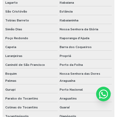
Lagarto
Itabaiana
São Cristóvão
Estância
Tobias Barreto
Itabaianinha
Simão Dias
Nossa Senhora da Glória
Poço Redondo
Itaporanga d'Ajuda
Capela
Barra dos Coqueiros
Laranjeiras
Propriá
Canindé de São Francisco
Porto da Folha
Boquim
Nossa Senhora das Dores
Palmas
Araguaína
Gurupi
Porto Nacional
Paraíso do Tocantins
Araguatins
Colinas do Tocantins
Guaraí
Tocantinópolis
Dianópolis