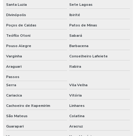
Santa Luzia
Sete Lagoas
Divinópolis
Ibirité
Poços de Caldas
Patos de Minas
Teófilo Otoni
Sabará
Pouso Alegre
Barbacena
Varginha
Conselheiro Lafeiete
Araguari
Itabira
Passos
Serra
Vila Velha
Cariacica
Vitória
Cachoeiro de Itapemirim
Linhares
São Mateus
Colatina
Guarapari
Aracruz