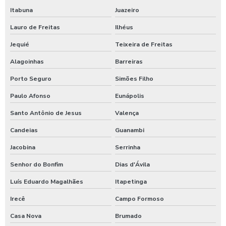
Itabuna
Juazeiro
Lauro de Freitas
Ilhéus
Jequié
Teixeira de Freitas
Alagoinhas
Barreiras
Porto Seguro
Simões Filho
Paulo Afonso
Eunápolis
Santo Antônio de Jesus
Valença
Candeias
Guanambi
Jacobina
Serrinha
Senhor do Bonfim
Dias d'Ávila
Luís Eduardo Magalhães
Itapetinga
Irecê
Campo Formoso
Casa Nova
Brumado