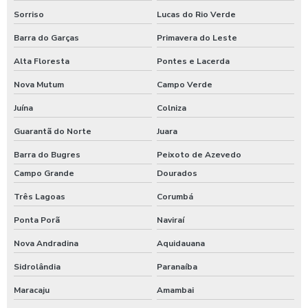
Sorriso
Lucas do Rio Verde
Barra do Garças
Primavera do Leste
Alta Floresta
Pontes e Lacerda
Nova Mutum
Campo Verde
Juína
Colniza
Guarantã do Norte
Juara
Barra do Bugres
Peixoto de Azevedo
Campo Grande
Dourados
Três Lagoas
Corumbá
Ponta Porã
Naviraí
Nova Andradina
Aquidauana
Sidrolândia
Paranaíba
Maracaju
Amambai