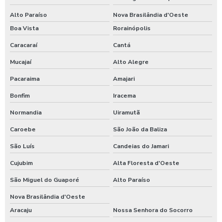
Alto Paraíso
Nova Brasilândia d'Oeste
Boa Vista
Rorainópolis
Caracaraí
Cantá
Mucajaí
Alto Alegre
Pacaraima
Amajari
Bonfim
Iracema
Normandia
Uiramutã
Caroebe
São João da Baliza
São Luís
Candeias do Jamari
Cujubim
Alta Floresta d'Oeste
São Miguel do Guaporé
Alto Paraíso
Nova Brasilândia d'Oeste
Aracaju
Nossa Senhora do Socorro