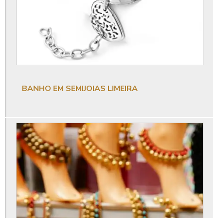
Onde comprar semi joias
Onde comprar semi joias em limeira
Onde comprar semi joias no atacado
Onde comprar semijoias no atacado em limeira
Semijoias limeira
BANHO EM SEMIJOIAS LIMEIRA
Semijoias limeira sp
Serviço de galvanoplastia em limeira
Banho antialergico
Banho antialérgico limeira
Banho antialérgico limeira sp
Banho de ouro
Banho de ouro em bijuterias