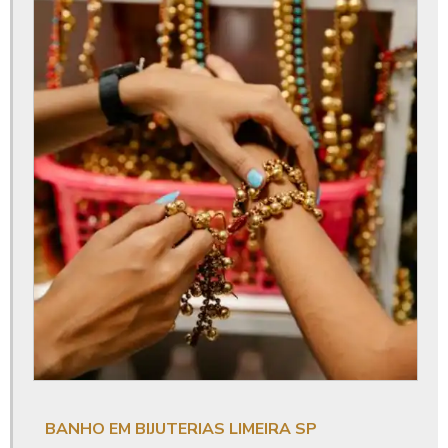
Banho de ouro limeira sp
Banho de paladio
Banho de paladio em semi joias
Banho de paladio limeira
Banho de prata
Banho de prata em bijuterias
Banho de ródio
Banho de ródio limeira sp
Banho em atacado de joias limeira
Banho em bijuterias limeira sp
Banho em semijoias limeira
Joias no atacado
BANHO EM BIJUTERIAS LIMEIRA SP