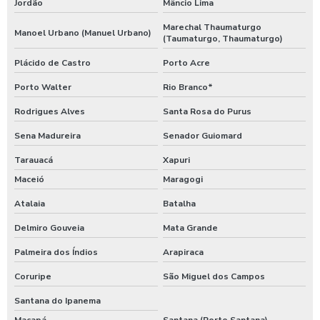
Jordão
Mâncio Lima
Marechal Thaumaturgo
Manoel Urbano (Manuel Urbano)
(Taumaturgo, Thaumaturgo)
Plácido de Castro
Porto Acre
Porto Walter
Rio Branco*
Rodrigues Alves
Santa Rosa do Purus
Sena Madureira
Senador Guiomard
Tarauacá
Xapuri
Maceió
Maragogi
Atalaia
Batalha
Delmiro Gouveia
Mata Grande
Palmeira dos Índios
Arapiraca
Coruripe
São Miguel dos Campos
Santana do Ipanema
Macapá
Santana (Porto Santana)