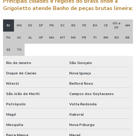
Principais cidades e regiões do Brasil onde a
Grigoletto atende Banho de peças brutas limeira:
GO e
RJ
MG
ES
SP
PR
SC
RS
PE
BA
CE
AM
DF
PA
AC
AL
AP
MA
MT
MS
PB
PI
RN
RO
RR
SE
TO
Rio de Janeiro
São Gonçalo
Duque de Caxias
Nova Iguaçu
Niterói
Belford Roxo
São João de Meriti
Campos dos Goytacazes
Petrópolis
Volta Redonda
Magé
Itaboraí
Mesquita
Nova Friburgo
Barra Mansa
Macaé