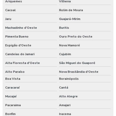
Ariquemes
Vilhena
Cacoal
Rolim de Moura
Jaru
Guajará-Mirim
Machadinho d'Oeste
Buritis
Pimenta Bueno
Ouro Preto do Oeste
Espigão d'Oeste
Nova Mamoré
Candeias do Jamari
Cujubim
Alta Floresta d'Oeste
São Miguel do Guaporé
Alto Paraíso
Nova Brasilândia d'Oeste
Boa Vista
Rorainópolis
Caracaraí
Cantá
Mucajaí
Alto Alegre
Pacaraima
Amajari
Bonfim
Iracema