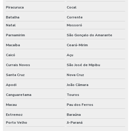
Piracuruca
Cocal
Batalha
Corrente
Natal
Mossoró
Parnamirim
São Gonçalo do Amarante
Macaíba
Ceará-Mirim
Caicó
Açu
Currais Novos
São José de Mipibu
Santa Cruz
Nova Cruz
Apodi
João Câmara
Canguaretama
Touros
Macau
Pau dos Ferros
Extremoz
Baraúna
Porto Velho
Ji-Paraná