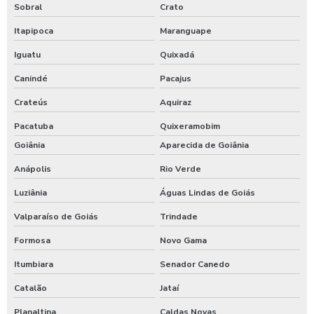
Sobral
Crato
Itapipoca
Maranguape
Iguatu
Quixadá
Canindé
Pacajus
Crateús
Aquiraz
Pacatuba
Quixeramobim
Goiânia
Aparecida de Goiânia
Anápolis
Rio Verde
Luziânia
Águas Lindas de Goiás
Valparaíso de Goiás
Trindade
Formosa
Novo Gama
Itumbiara
Senador Canedo
Catalão
Jataí
Planaltina
Caldas Novas