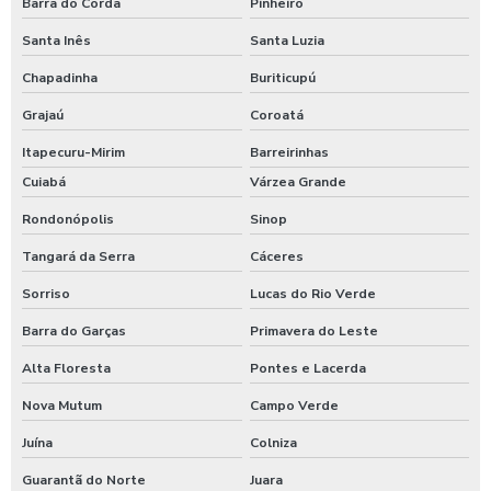
Barra do Corda
Pinheiro
Santa Inês
Santa Luzia
Chapadinha
Buriticupú
Grajaú
Coroatá
Itapecuru-Mirim
Barreirinhas
Cuiabá
Várzea Grande
Rondonópolis
Sinop
Tangará da Serra
Cáceres
Sorriso
Lucas do Rio Verde
Barra do Garças
Primavera do Leste
Alta Floresta
Pontes e Lacerda
Nova Mutum
Campo Verde
Juína
Colniza
Guarantã do Norte
Juara