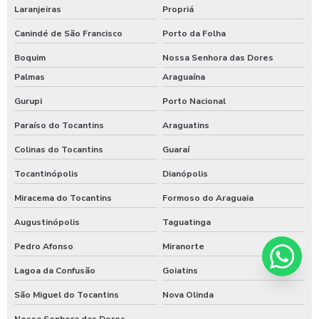
Laranjeiras
Propriá
Canindé de São Francisco
Porto da Folha
Boquim
Nossa Senhora das Dores
Palmas
Araguaína
Gurupi
Porto Nacional
Paraíso do Tocantins
Araguatins
Colinas do Tocantins
Guaraí
Tocantinópolis
Dianópolis
Miracema do Tocantins
Formoso do Araguaia
Augustinópolis
Taguatinga
Pedro Afonso
Miranorte
Lagoa da Confusão
Goiatins
São Miguel do Tocantins
Nova Olinda
Nossa Senhora das Dores