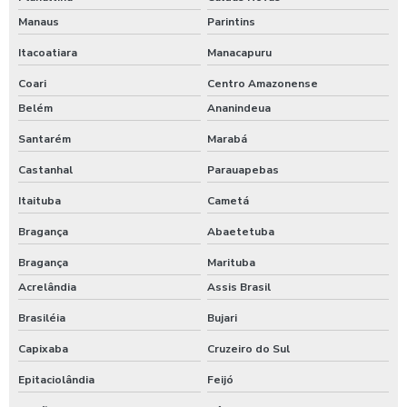
Manaus
Parintins
Itacoatiara
Manacapuru
Coari
Centro Amazonense
Belém
Ananindeua
Santarém
Marabá
Castanhal
Parauapebas
Itaituba
Cametá
Bragança
Abaetetuba
Bragança
Marituba
Acrelândia
Assis Brasil
Brasiléia
Bujari
Capixaba
Cruzeiro do Sul
Epitaciolândia
Feijó