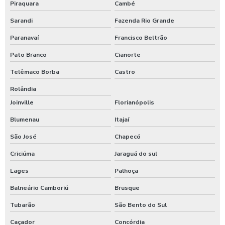
Piraquara
Cambé
Sarandi
Fazenda Rio Grande
Paranavaí
Francisco Beltrão
Pato Branco
Cianorte
Telêmaco Borba
Castro
Rolândia
Joinville
Florianópolis
Blumenau
Itajaí
São José
Chapecó
Criciúma
Jaraguá do sul
Lages
Palhoça
Balneário Camboriú
Brusque
Tubarão
São Bento do Sul
Caçador
Concórdia