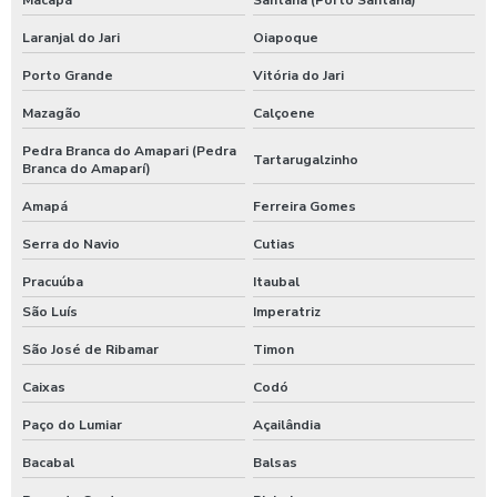
Laranjal do Jari
Oiapoque
Porto Grande
Vitória do Jari
Mazagão
Calçoene
Pedra Branca do Amapari (Pedra
Tartarugalzinho
Branca do Amaparí)
Amapá
Ferreira Gomes
Serra do Navio
Cutias
Pracuúba
Itaubal
São Luís
Imperatriz
São José de Ribamar
Timon
Caixas
Codó
Paço do Lumiar
Açailândia
Bacabal
Balsas