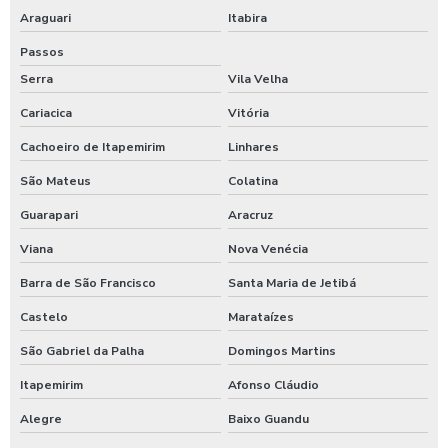
Araguari
Itabira
Passos
Serra
Vila Velha
Cariacica
Vitória
Cachoeiro de Itapemirim
Linhares
São Mateus
Colatina
Guarapari
Aracruz
Viana
Nova Venécia
Barra de São Francisco
Santa Maria de Jetibá
Castelo
Marataízes
São Gabriel da Palha
Domingos Martins
Itapemirim
Afonso Cláudio
Alegre
Baixo Guandu