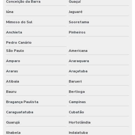
Conceição da Barra
Guaçuí
Iúna
Jaguaré
Mimoso do Sul
Sooretama
Anchieta
Pinheiros
Pedro Canário
São Paulo
Americana
Amparo
Araraquara
Araras
Araçatuba
Atibaia
Barueri
Bauru
Bertioga
Bragança Paulista
Campinas
Caraguatatuba
Cubatão
Guarujá
Hortolândia
Ilhabela
Indaiatuba