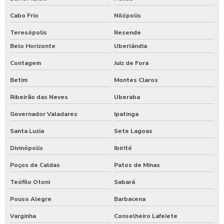
Cabo Frio
Nilópolis
Teresópolis
Resende
Belo Horizonte
Uberlândia
Contagem
Juiz de Fora
Betim
Montes Claros
Ribeirão das Neves
Uberaba
Governador Valadares
Ipatinga
Santa Luzia
Sete Lagoas
Divinópolis
Ibirité
Poços de Caldas
Patos de Minas
Teófilo Otoni
Sabará
Pouso Alegre
Barbacena
Varginha
Conselheiro Lafeiete