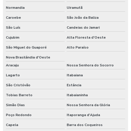
Normandia
Uiramutã
Caroebe
São João da Baliza
São Luís
Candeias do Jamari
Cujubim
Alta Floresta d'Oeste
São Miguel do Guaporé
Alto Paraíso
Nova Brasilândia d'Oeste
Aracaju
Nossa Senhora do Socorro
Lagarto
Itabaiana
São Cristóvão
Estância
Tobias Barreto
Itabaianinha
Simão Dias
Nossa Senhora da Glória
Poço Redondo
Itaporanga d'Ajuda
Capela
Barra dos Coqueiros