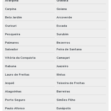
Araripina
Gravatá
Carpina
Goiana
Belo Jardim
Arcoverde
Ouricuri
Escada
Pesqueira
Surubim
Palmares
Bezerros
Salvador
Feira de Santana
Vitória da Conquista
Camaçari
Itabuna
Juazeiro
Lauro de Freitas
Ilhéus
Jequié
Teixeira de Freitas
Alagoinhas
Barreiras
Porto Seguro
Simões Filho
Paulo Afonso
Eunápolis