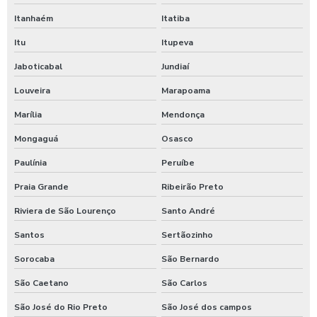
Itanhaém
Itatiba
Itu
Itupeva
Jaboticabal
Jundiaí
Louveira
Marapoama
Marília
Mendonça
Mongaguá
Osasco
Paulínia
Peruíbe
Praia Grande
Ribeirão Preto
Riviera de São Lourenço
Santo André
Santos
Sertãozinho
Sorocaba
São Bernardo
São Caetano
São Carlos
São José do Rio Preto
São José dos campos