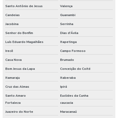
Santo Antônio de Jesus
Valença
Candeias
Guanambi
Jacobina
Serrinha
Senhor do Bonfim
Dias d'Ávila
Luís Eduardo Magalhães
Itapetinga
Irecê
Campo Formoso
Casa Nova
Brumado
Bom Jesus da Lapa
Conceição do Coité
Itamaraju
Itaberaba
Cruz das Almas
Ipirá
Santo Amaro
Euclides da Cunha
Fortaleza
caucacia
Juazeiro do Norte
Maracanaú