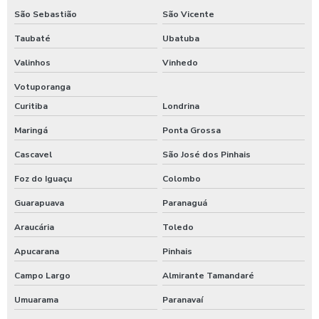
São Sebastião
São Vicente
Taubaté
Ubatuba
Valinhos
Vinhedo
Votuporanga
Curitiba
Londrina
Maringá
Ponta Grossa
Cascavel
São José dos Pinhais
Foz do Iguaçu
Colombo
Guarapuava
Paranaguá
Araucária
Toledo
Apucarana
Pinhais
Campo Largo
Almirante Tamandaré
Umuarama
Paranavaí