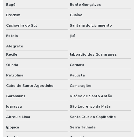
Bagé
Bento Gonçalves
Erechim
Guaíba
Cachoeira do Sul
Santana do Livramento
Esteio
Ijuí
Alegrete
Recife
Jaboatão dos Guararapes
Olinda
Caruaru
Petrolina
Paulista
Cabo de Santo Agostinho
Camaragibe
Garanhuns
Vitória de Santo Antão
Igarassu
São Lourenço da Mata
Abreu e Lima
Santa Cruz do Capibaribe
Ipojuca
Serra Talhada