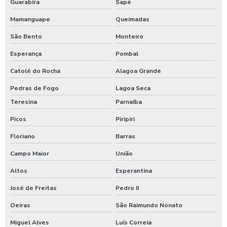
Guarabira
Sapé
Mamanguape
Queimadas
São Bento
Monteiro
Esperança
Pombal
Catolé do Rocha
Alagoa Grande
Pedras de Fogo
Lagoa Seca
Teresina
Parnaíba
Picos
Piripiri
Floriano
Barras
Campo Maior
União
Altos
Esperantina
José de Freitas
Pedro II
Oeiras
São Raimundo Nonato
Miguel Alves
Luís Correia