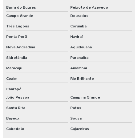
Barra do Bugres
Peixoto de Azevedo
Campo Grande
Dourados
Três Lagoas
Corumbá
Ponta Porã
Naviraí
Nova Andradina
Aquidauana
Sidrolândia
Paranaíba
Maracaju
Amambai
Coxim
Rio Brilhante
Caarapó
João Pessoa
Campina Grande
Santa Rita
Patos
Bayeux
Sousa
Cabedelo
Cajazeiras