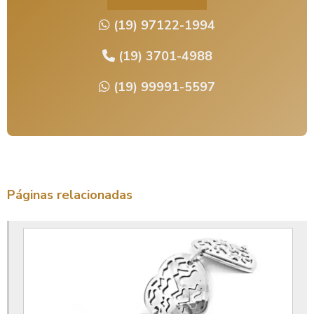
Fornecedor de semijoias limeira
(19) 97122-1994
Fornecedores de semi joias em limeira
Galvanoplastia banho de ouro
(19) 3701-4988
Galvanoplastia banho de prata
(19) 99991-5597
Galvanoplastia em bijuterias
Galvanoplastia em limeira
Joias atacado limeira
Limeira banho de ouro
Páginas relacionadas
Limeira semi joias
Limeira semijoias atacado
Loja bijuteria limeira
Lojas de semijoias em limeira atacado
Lojas semijoias limeira