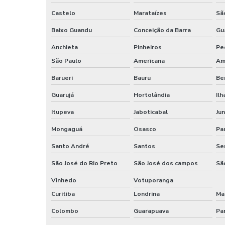
Castelo
Marataízes
Sã
Baixo Guandu
Conceição da Barra
Gu
Anchieta
Pinheiros
Pe
São Paulo
Americana
Am
Barueri
Bauru
Be
Guarujá
Hortolândia
Ilh
Itupeva
Jaboticabal
Jun
Mongaguá
Osasco
Pau
Santo André
Santos
Se
São José do Rio Preto
São José dos campos
Sã
Vinhedo
Votuporanga
Curitiba
Londrina
Ma
Colombo
Guarapuava
Pa