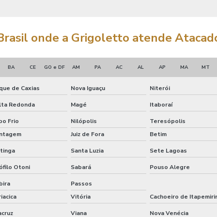
 Brasil onde a Grigoletto atende Atacado 
BA
CE
GO e DF
AM
PA
AC
AL
AP
MA
MT
que de Caxias
Nova Iguaçu
Niterói
lta Redonda
Magé
Itaboraí
bo Frio
Nilópolis
Teresópolis
ntagem
Juiz de Fora
Betim
atinga
Santa Luzia
Sete Lagoas
ófilo Otoni
Sabará
Pouso Alegre
bira
Passos
iacica
Vitória
Cachoeiro de Itapemir
acruz
Viana
Nova Venécia