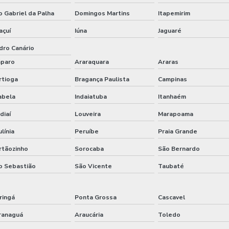
o Gabriel da Palha
Domingos Martins
Itapemirim
açuí
Iúna
Jaguaré
dro Canário
paro
Araraquara
Araras
rtioga
Bragança Paulista
Campinas
abela
Indaiatuba
Itanhaém
diaí
Louveira
Marapoama
línia
Peruíbe
Praia Grande
rtãozinho
Sorocaba
São Bernardo
o Sebastião
São Vicente
Taubaté
ringá
Ponta Grossa
Cascavel
ranaguá
Araucária
Toledo