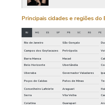
Principais cidades e regiões do
RJ
MG
ES
SP
PR
SC
RS
PE
Rio de Janeiro
São Gonçalo
Du
Campos dos Goytacazes
Petrópolis
Vo
Barra Mansa
Macaé
Ca
Belo Horizonte
Uberlândia
Co
Uberaba
Governador Valadares
Ip
Poços de Caldas
Patos de Minas
Te
Conselheiro Lafeiete
Araguari
Ita
Serra
Vila Velha
Car
Colatina
Guarapari
Ar