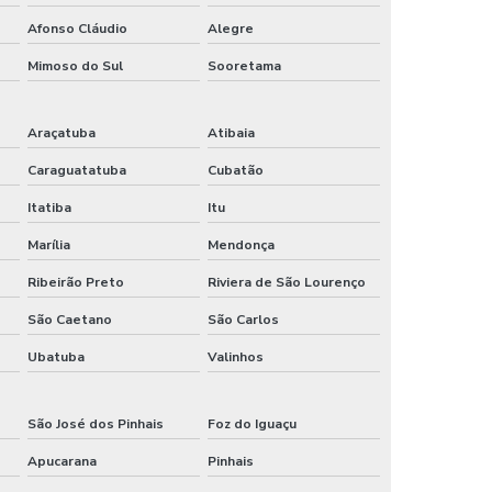
Banho em atacado de joias limeira
Afonso Cláudio
Alegre
Banho em bijuterias limeira sp
Mimoso do Sul
Sooretama
Banho em semijoias limeira
Araçatuba
Atibaia
Joias no atacado
Caraguatatuba
Cubatão
Itatiba
Itu
Marília
Mendonça
Ribeirão Preto
Riviera de São Lourenço
São Caetano
São Carlos
Ubatuba
Valinhos
São José dos Pinhais
Foz do Iguaçu
Apucarana
Pinhais