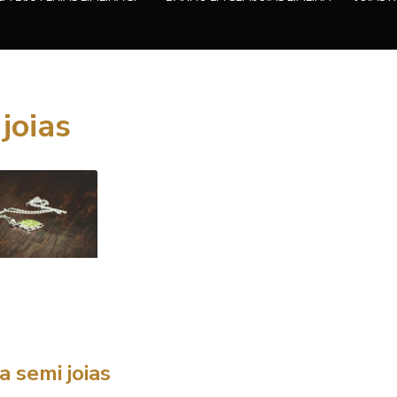
joias
a semi joias