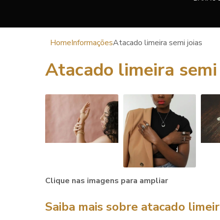
Home
Informações
Atacado limeira semi joias
Atacado limeira semi 
Clique nas imagens para ampliar
Saiba mais sobre atacado limeir