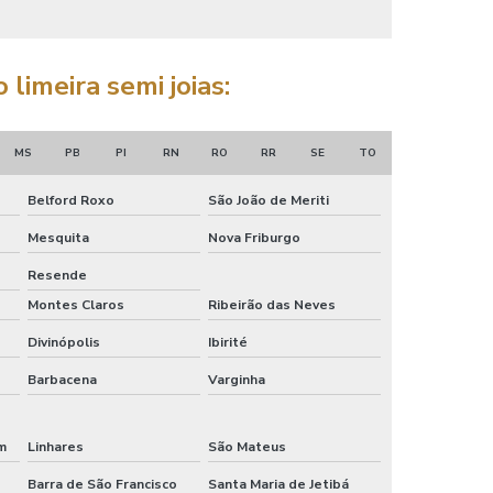
Banho antialérgico limeira sp
Banho de ouro
limeira semi joias:
Banho de ouro em bijuterias
Banho de ouro limeira sp
MS
PB
PI
RN
RO
RR
SE
TO
Banho de paladio
Belford Roxo
São João de Meriti
Banho de paladio em semi joias
Mesquita
Nova Friburgo
Resende
Banho de paladio limeira
Montes Claros
Ribeirão das Neves
Banho de prata
Divinópolis
Ibirité
Banho de prata em bijuterias
Barbacena
Varginha
Banho de ródio
im
Linhares
São Mateus
Banho de ródio limeira sp
Barra de São Francisco
Santa Maria de Jetibá