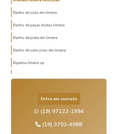
Atacado limeira semi joias
Banho de joias em limeira
Banho de peças brutas limeira
Banho de prata em limeira
Banho de semi joias em limeira
Bijuteria limeira sp
Distribuidor de semijoias
Fabricante de semijoias
Entre em contato
Fabricante semijoias atacado
(19) 97122-1994
Fornecedor de semijoias atacado
(19) 3701-4988
Fornecedor de semijoias limeira