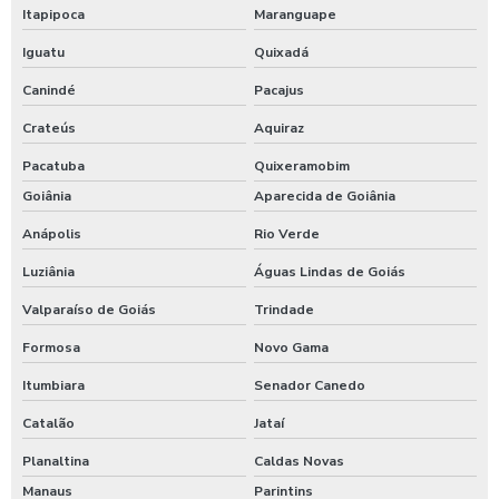
Itapipoca
Maranguape
Iguatu
Quixadá
Canindé
Pacajus
Crateús
Aquiraz
Pacatuba
Quixeramobim
Goiânia
Aparecida de Goiânia
Anápolis
Rio Verde
Luziânia
Águas Lindas de Goiás
Valparaíso de Goiás
Trindade
Formosa
Novo Gama
Itumbiara
Senador Canedo
Catalão
Jataí
Planaltina
Caldas Novas
Manaus
Parintins