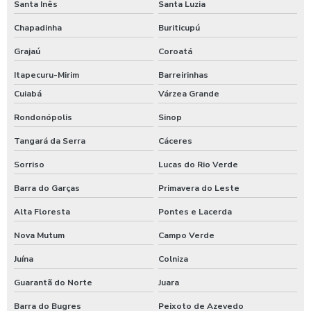
Santa Inês
Santa Luzia
Chapadinha
Buriticupú
Grajaú
Coroatá
Itapecuru-Mirim
Barreirinhas
Cuiabá
Várzea Grande
Rondonópolis
Sinop
Tangará da Serra
Cáceres
Sorriso
Lucas do Rio Verde
Barra do Garças
Primavera do Leste
Alta Floresta
Pontes e Lacerda
Nova Mutum
Campo Verde
Juína
Colniza
Guarantã do Norte
Juara
Barra do Bugres
Peixoto de Azevedo