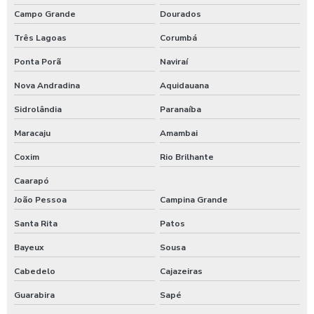
Campo Grande
Dourados
Três Lagoas
Corumbá
Ponta Porã
Naviraí
Nova Andradina
Aquidauana
Sidrolândia
Paranaíba
Maracaju
Amambai
Coxim
Rio Brilhante
Caarapó
João Pessoa
Campina Grande
Santa Rita
Patos
Bayeux
Sousa
Cabedelo
Cajazeiras
Guarabira
Sapé