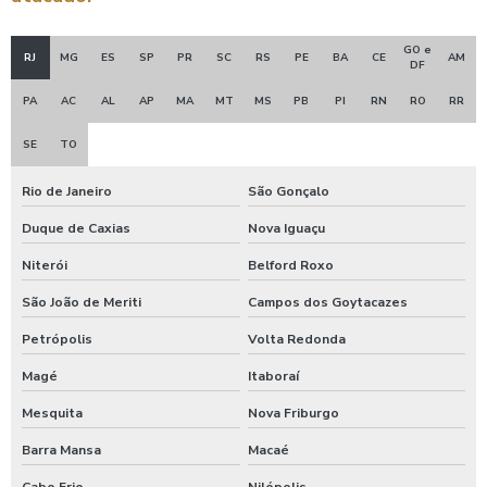
GO e
RJ
MG
ES
SP
PR
SC
RS
PE
BA
CE
AM
DF
PA
AC
AL
AP
MA
MT
MS
PB
PI
RN
RO
RR
SE
TO
Rio de Janeiro
São Gonçalo
Duque de Caxias
Nova Iguaçu
Niterói
Belford Roxo
São João de Meriti
Campos dos Goytacazes
Petrópolis
Volta Redonda
Magé
Itaboraí
Mesquita
Nova Friburgo
Barra Mansa
Macaé
Cabo Frio
Nilópolis