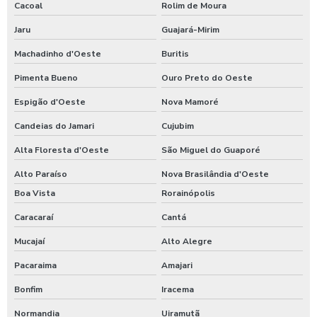
Cacoal
Rolim de Moura
Jaru
Guajará-Mirim
Machadinho d'Oeste
Buritis
Pimenta Bueno
Ouro Preto do Oeste
Espigão d'Oeste
Nova Mamoré
Candeias do Jamari
Cujubim
Alta Floresta d'Oeste
São Miguel do Guaporé
Alto Paraíso
Nova Brasilândia d'Oeste
Boa Vista
Rorainópolis
Caracaraí
Cantá
Mucajaí
Alto Alegre
Pacaraima
Amajari
Bonfim
Iracema
Normandia
Uiramutã