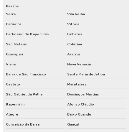
Passos
Serra
Vila Velha
Cariacica
Vitória
Cachoeiro de Itapemirim
Linhares
São Mateus
Colatina
Guarapari
Aracruz
Viana
Nova Venécia
Barra de São Francisco
Santa Maria de Jetibá
Castelo
Marataízes
São Gabriel da Palha
Domingos Martins
Itapemirim
Afonso Cláudio
Alegre
Baixo Guandu
Conceição da Barra
Guaçuí