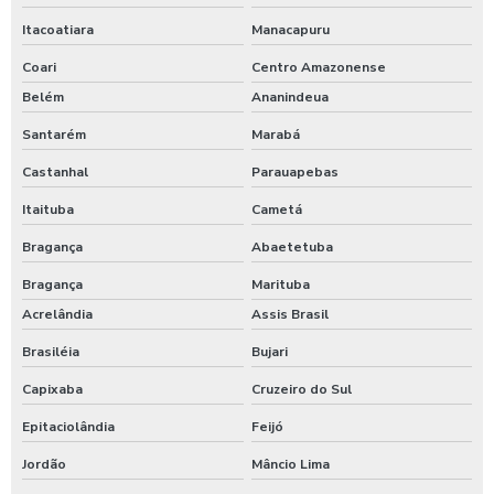
Itacoatiara
Manacapuru
Coari
Centro Amazonense
Belém
Ananindeua
Santarém
Marabá
Castanhal
Parauapebas
Itaituba
Cametá
Bragança
Abaetetuba
Bragança
Marituba
Acrelândia
Assis Brasil
Brasiléia
Bujari
Capixaba
Cruzeiro do Sul
Epitaciolândia
Feijó
Jordão
Mâncio Lima