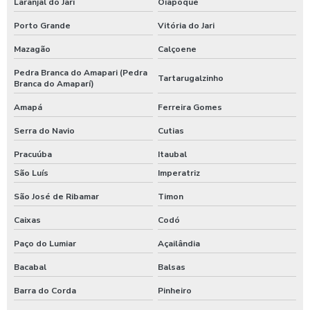
Laranjal do Jari
Oiapoque
Porto Grande
Vitória do Jari
Mazagão
Calçoene
Pedra Branca do Amapari (Pedra
Tartarugalzinho
Branca do Amaparí)
Amapá
Ferreira Gomes
Serra do Navio
Cutias
Pracuúba
Itaubal
São Luís
Imperatriz
São José de Ribamar
Timon
Caixas
Codó
Paço do Lumiar
Açailândia
Bacabal
Balsas
Barra do Corda
Pinheiro