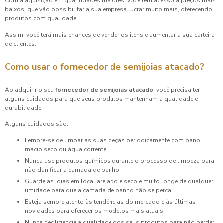
Com a aquisição em quantidades maiores, você tem acesso a preços mais
baixos, que vão possibilitar a sua empresa lucrar muito mais, oferecendo
produtos com qualidade.
Assim, você terá mais chances de vender os itens e aumentar a sua carteira
de clientes.
Como usar o
fornecedor de semijoias atacado
?
Ao adquirir o seu
fornecedor de semijoias atacado
, você precisa ter
alguns cuidados para que seus produtos mantenham a qualidade e
durabilidade.
Alguns cuidados são:
Lembre-se de limpar as suas peças periodicamente com pano
macio seco ou água corrente
Nunca use produtos químicos durante o processo de limpeza para
não danificar a camada de banho
Guarde as joias em local arejado e seco e muito longe de qualquer
umidade para que a camada de banho não se perca
Esteja sempre atento às tendências do mercado e às últimas
novidades para oferecer os modelos mais atuais
Nunca negligencie a qualidade dos seus produtos para não perder