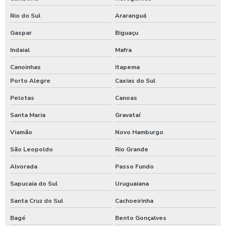
Rio do Sul
Araranguá
Gaspar
Biguaçu
Indaial
Mafra
Canoinhas
Itapema
Porto Alegre
Caxias do Sul
Pelotas
Canoas
Santa Maria
Gravataí
Viamão
Novo Hamburgo
São Leopoldo
Rio Grande
Alvorada
Passo Fundo
Sapucaia do Sul
Uruguaiana
Santa Cruz do Sul
Cachoeirinha
Bagé
Bento Gonçalves