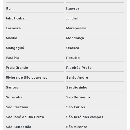
Itu
Itupeva
Jaboticabal
Jundiaí
Louveira
Marapoama
Marília
Mendonça
Mongaguá
Osasco
Paulínia
Peruíbe
Praia Grande
Ribeirão Preto
Riviera de São Lourenço
Santo André
Santos
Sertãozinho
Sorocaba
São Bernardo
São Caetano
São Carlos
São José do Rio Preto
São José dos campos
São Sebastião
São Vicente