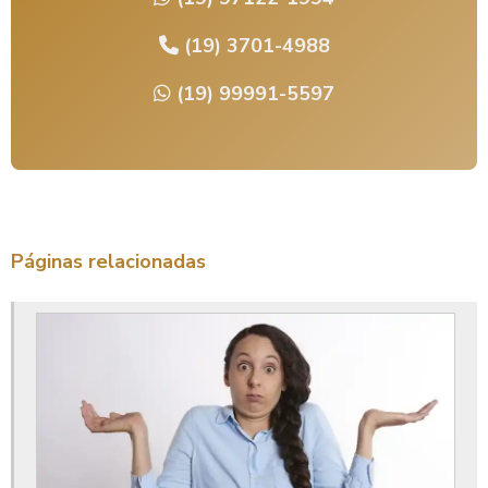
Fornecedores de semi joias em limeira
Galvanoplastia banho de ouro
(19) 3701-4988
Galvanoplastia banho de prata
(19) 99991-5597
Galvanoplastia em bijuterias
Galvanoplastia em limeira
Joias atacado limeira
Limeira banho de ouro
Páginas relacionadas
Limeira semi joias
Limeira semijoias atacado
Loja bijuteria limeira
Lojas de semijoias em limeira atacado
Lojas semijoias limeira
Onde comprar semi joias