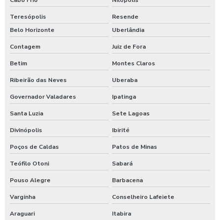
Teresópolis
Resende
Belo Horizonte
Uberlândia
Contagem
Juiz de Fora
Betim
Montes Claros
Ribeirão das Neves
Uberaba
Governador Valadares
Ipatinga
Santa Luzia
Sete Lagoas
Divinópolis
Ibirité
Poços de Caldas
Patos de Minas
Teófilo Otoni
Sabará
Pouso Alegre
Barbacena
Varginha
Conselheiro Lafeiete
Araguari
Itabira