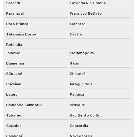
Sarandi
Fazenda Rio Grande
Paranavaí
Francisco Beltrão
Pato Branco
Cianorte
Telêmaco Borba
Castro
Rolândia
Joinville
Florianópolis
Blumenau
Itajaí
São José
Chapecó
Criciúma
Jaraguá do sul
Lages
Palhoça
Balneário Camboriú
Brusque
Tubarão
São Bento do Sul
Caçador
Concórdia
Camboriú
Navegantes