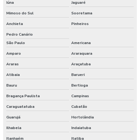
Iúna
Jaguaré
Mimoso do Sul
Sooretama
Anchieta
Pinheiros
Pedro Canário
São Paulo
Americana
Amparo
Araraquara
Araras
Araçatuba
Atibaia
Barueri
Bauru
Bertioga
Bragança Paulista
Campinas
Caraguatatuba
Cubatão
Guarujá
Hortolândia
Ilhabela
Indaiatuba
Itanhaém
Itatiba