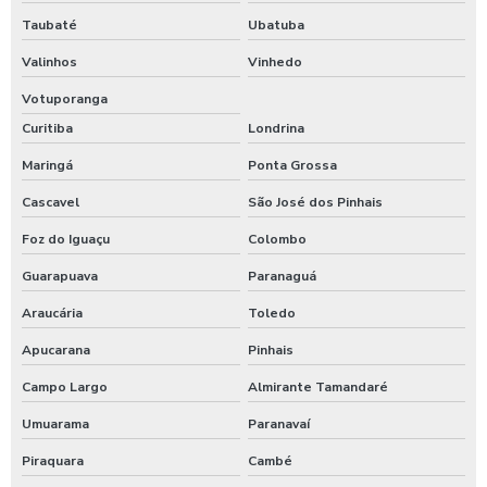
Taubaté
Ubatuba
Valinhos
Vinhedo
Votuporanga
Curitiba
Londrina
Maringá
Ponta Grossa
Cascavel
São José dos Pinhais
Foz do Iguaçu
Colombo
Guarapuava
Paranaguá
Araucária
Toledo
Apucarana
Pinhais
Campo Largo
Almirante Tamandaré
Umuarama
Paranavaí
Piraquara
Cambé