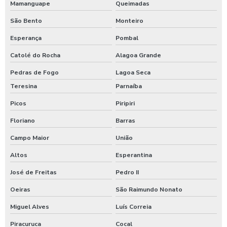
Mamanguape
Queimadas
São Bento
Monteiro
Esperança
Pombal
Catolé do Rocha
Alagoa Grande
Pedras de Fogo
Lagoa Seca
Teresina
Parnaíba
Picos
Piripiri
Floriano
Barras
Campo Maior
União
Altos
Esperantina
José de Freitas
Pedro II
Oeiras
São Raimundo Nonato
Miguel Alves
Luís Correia
Piracuruca
Cocal