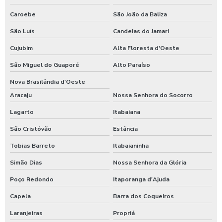
Caroebe
São João da Baliza
São Luís
Candeias do Jamari
Cujubim
Alta Floresta d'Oeste
São Miguel do Guaporé
Alto Paraíso
Nova Brasilândia d'Oeste
Aracaju
Nossa Senhora do Socorro
Lagarto
Itabaiana
São Cristóvão
Estância
Tobias Barreto
Itabaianinha
Simão Dias
Nossa Senhora da Glória
Poço Redondo
Itaporanga d'Ajuda
Capela
Barra dos Coqueiros
Laranjeiras
Propriá