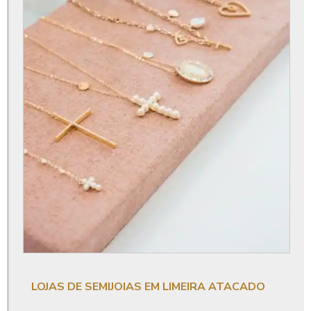
Banho de paladio
Banho de paladio em semi joias
Banho de paladio limeira
Banho de prata
Banho de prata em bijuterias
Banho de ródio
Banho de ródio limeira sp
Banho em atacado de joias limeira
Banho em bijuterias limeira sp
Banho em semijoias limeira
Joias no atacado
LOJAS DE SEMIJOIAS EM LIMEIRA ATACADO