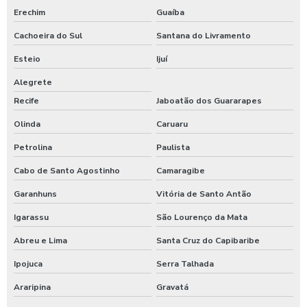
Erechim
Guaíba
Cachoeira do Sul
Santana do Livramento
Esteio
Ijuí
Alegrete
Recife
Jaboatão dos Guararapes
Olinda
Caruaru
Petrolina
Paulista
Cabo de Santo Agostinho
Camaragibe
Garanhuns
Vitória de Santo Antão
Igarassu
São Lourenço da Mata
Abreu e Lima
Santa Cruz do Capibaribe
Ipojuca
Serra Talhada
Araripina
Gravatá