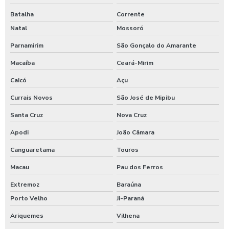
Batalha
Corrente
Natal
Mossoró
Parnamirim
São Gonçalo do Amarante
Macaíba
Ceará-Mirim
Caicó
Açu
Currais Novos
São José de Mipibu
Santa Cruz
Nova Cruz
Apodi
João Câmara
Canguaretama
Touros
Macau
Pau dos Ferros
Extremoz
Baraúna
Porto Velho
Ji-Paraná
Ariquemes
Vilhena