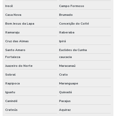
Irecê
Campo Formoso
Casa Nova
Brumado
Bom Jesus da Lapa
Conceição do Coité
Itamaraju
Itaberaba
Cruz das Almas
Ipirá
Santo Amaro
Euclides da Cunha
Fortaleza
caucacia
Juazeiro do Norte
Maracanaú
Sobral
Crato
Itapipoca
Maranguape
Iguatu
Quixadá
Canindé
Pacajus
Crateús
Aquiraz