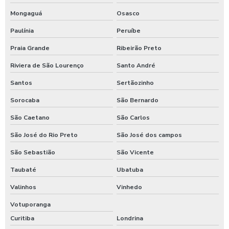
Mongaguá
Osasco
Paulínia
Peruíbe
Praia Grande
Ribeirão Preto
Riviera de São Lourenço
Santo André
Santos
Sertãozinho
Sorocaba
São Bernardo
São Caetano
São Carlos
São José do Rio Preto
São José dos campos
São Sebastião
São Vicente
Taubaté
Ubatuba
Valinhos
Vinhedo
Votuporanga
Curitiba
Londrina