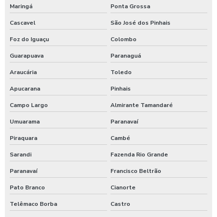
Maringá
Ponta Grossa
Cascavel
São José dos Pinhais
Foz do Iguaçu
Colombo
Guarapuava
Paranaguá
Araucária
Toledo
Apucarana
Pinhais
Campo Largo
Almirante Tamandaré
Umuarama
Paranavaí
Piraquara
Cambé
Sarandi
Fazenda Rio Grande
Paranavaí
Francisco Beltrão
Pato Branco
Cianorte
Telêmaco Borba
Castro