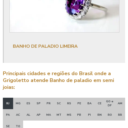
Joias no atacado
BANHO DE PALADIO LIMEIRA
Principais cidades e regiões do Brasil onde a
Grigoletto atende Banho de paladio em semi
joias:
GO e
RJ
MG
ES
SP
PR
SC
RS
PE
BA
CE
AM
DF
PA
AC
AL
AP
MA
MT
MS
PB
PI
RN
RO
RR
SE
TO