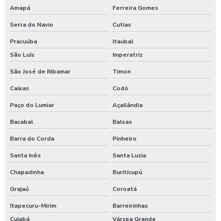
Amapá
Ferreira Gomes
Serra do Navio
Cutias
Pracuúba
Itaubal
São Luís
Imperatriz
São José de Ribamar
Timon
Caixas
Codó
Paço do Lumiar
Açailândia
Bacabal
Balsas
Barra do Corda
Pinheiro
Santa Inês
Santa Luzia
Chapadinha
Buriticupú
Grajaú
Coroatá
Itapecuru-Mirim
Barreirinhas
Cuiabá
Várzea Grande