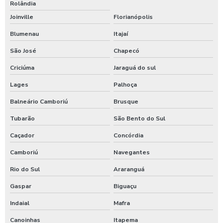
Rolândia
Joinville
Florianópolis
Blumenau
Itajaí
São José
Chapecó
Criciúma
Jaraguá do sul
Lages
Palhoça
Balneário Camboriú
Brusque
Tubarão
São Bento do Sul
Caçador
Concórdia
Camboriú
Navegantes
Rio do Sul
Araranguá
Gaspar
Biguaçu
Indaial
Mafra
Canoinhas
Itapema