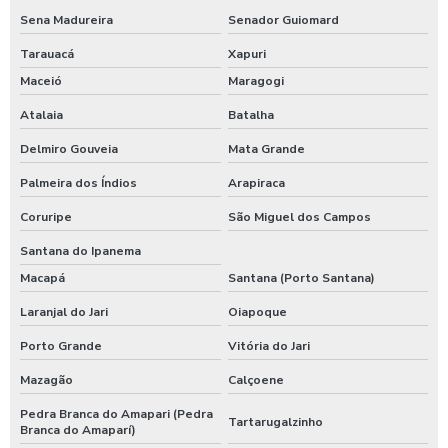
Sena Madureira
Senador Guiomard
Tarauacá
Xapuri
Maceió
Maragogi
Atalaia
Batalha
Delmiro Gouveia
Mata Grande
Palmeira dos Índios
Arapiraca
Coruripe
São Miguel dos Campos
Santana do Ipanema
Macapá
Santana (Porto Santana)
Laranjal do Jari
Oiapoque
Porto Grande
Vitória do Jari
Mazagão
Calçoene
Pedra Branca do Amapari (Pedra
Tartarugalzinho
Branca do Amaparí)