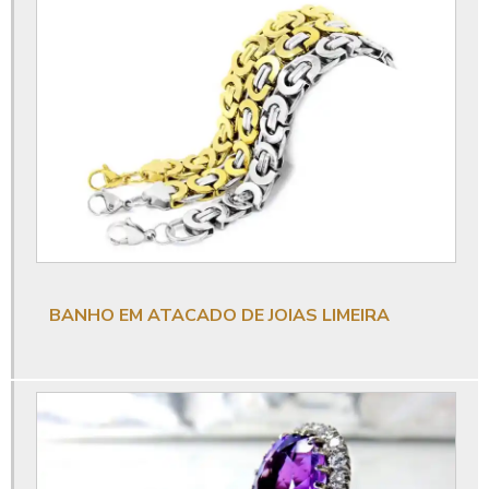
Banho de ouro em bijuterias
Banho de ouro limeira sp
Banho de paladio
Banho de paladio em semi joias
Banho de paladio limeira
Banho de prata
Banho de prata em bijuterias
Banho de ródio
BANHO EM ATACADO DE JOIAS LIMEIRA
Banho de ródio limeira sp
Banho em atacado de joias limeira
Banho em bijuterias limeira sp
Banho em semijoias limeira