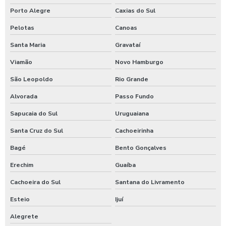
Porto Alegre
Caxias do Sul
Pelotas
Canoas
Santa Maria
Gravataí
Viamão
Novo Hamburgo
São Leopoldo
Rio Grande
Alvorada
Passo Fundo
Sapucaia do Sul
Uruguaiana
Santa Cruz do Sul
Cachoeirinha
Bagé
Bento Gonçalves
Erechim
Guaíba
Cachoeira do Sul
Santana do Livramento
Esteio
Ijuí
Alegrete