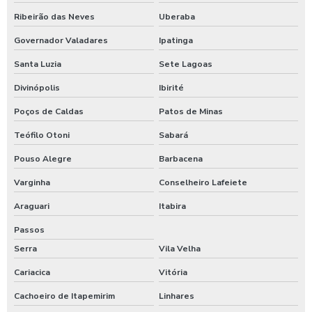
Ribeirão das Neves
Uberaba
Governador Valadares
Ipatinga
Santa Luzia
Sete Lagoas
Divinópolis
Ibirité
Poços de Caldas
Patos de Minas
Teófilo Otoni
Sabará
Pouso Alegre
Barbacena
Varginha
Conselheiro Lafeiete
Araguari
Itabira
Passos
Serra
Vila Velha
Cariacica
Vitória
Cachoeiro de Itapemirim
Linhares