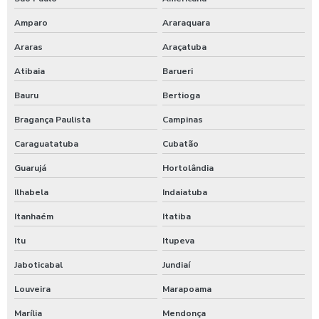
Amparo
Araraquara
Araras
Araçatuba
Atibaia
Barueri
Bauru
Bertioga
Bragança Paulista
Campinas
Caraguatatuba
Cubatão
Guarujá
Hortolândia
Ilhabela
Indaiatuba
Itanhaém
Itatiba
Itu
Itupeva
Jaboticabal
Jundiaí
Louveira
Marapoama
Marília
Mendonça