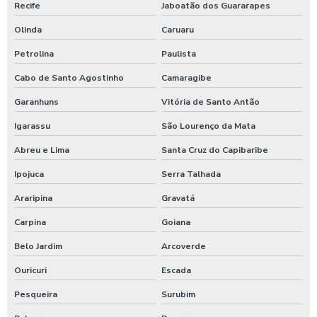
Recife
Jaboatão dos Guararapes
Olinda
Caruaru
Petrolina
Paulista
Cabo de Santo Agostinho
Camaragibe
Garanhuns
Vitória de Santo Antão
Igarassu
São Lourenço da Mata
Abreu e Lima
Santa Cruz do Capibaribe
Ipojuca
Serra Talhada
Araripina
Gravatá
Carpina
Goiana
Belo Jardim
Arcoverde
Ouricuri
Escada
Pesqueira
Surubim