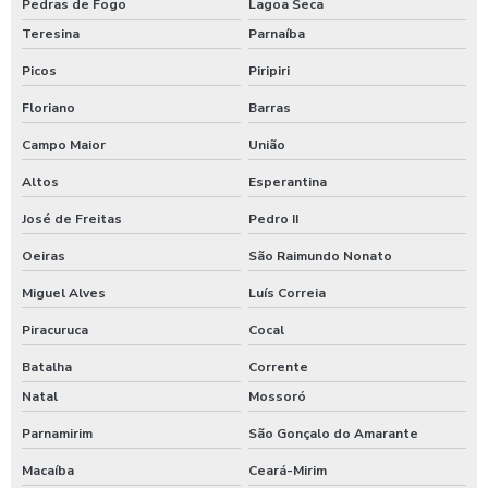
Pedras de Fogo
Lagoa Seca
Teresina
Parnaíba
Picos
Piripiri
Floriano
Barras
Campo Maior
União
Altos
Esperantina
José de Freitas
Pedro II
Oeiras
São Raimundo Nonato
Miguel Alves
Luís Correia
Piracuruca
Cocal
Batalha
Corrente
Natal
Mossoró
Parnamirim
São Gonçalo do Amarante
Macaíba
Ceará-Mirim