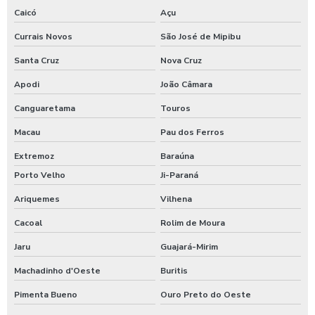
Caicó
Açu
Currais Novos
São José de Mipibu
Santa Cruz
Nova Cruz
Apodi
João Câmara
Canguaretama
Touros
Macau
Pau dos Ferros
Extremoz
Baraúna
Porto Velho
Ji-Paraná
Ariquemes
Vilhena
Cacoal
Rolim de Moura
Jaru
Guajará-Mirim
Machadinho d'Oeste
Buritis
Pimenta Bueno
Ouro Preto do Oeste