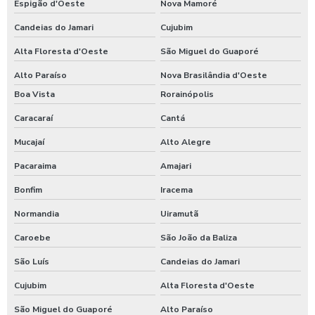
Espigão d'Oeste
Nova Mamoré
Candeias do Jamari
Cujubim
Alta Floresta d'Oeste
São Miguel do Guaporé
Alto Paraíso
Nova Brasilândia d'Oeste
Boa Vista
Rorainópolis
Caracaraí
Cantá
Mucajaí
Alto Alegre
Pacaraima
Amajari
Bonfim
Iracema
Normandia
Uiramutã
Caroebe
São João da Baliza
São Luís
Candeias do Jamari
Cujubim
Alta Floresta d'Oeste
São Miguel do Guaporé
Alto Paraíso