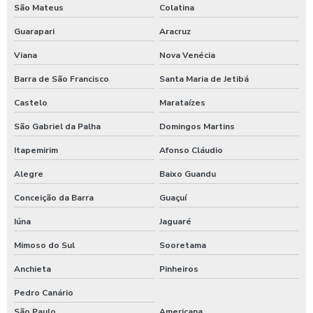
São Mateus
Colatina
Guarapari
Aracruz
Viana
Nova Venécia
Barra de São Francisco
Santa Maria de Jetibá
Castelo
Marataízes
São Gabriel da Palha
Domingos Martins
Itapemirim
Afonso Cláudio
Alegre
Baixo Guandu
Conceição da Barra
Guaçuí
Iúna
Jaguaré
Mimoso do Sul
Sooretama
Anchieta
Pinheiros
Pedro Canário
São Paulo
Americana