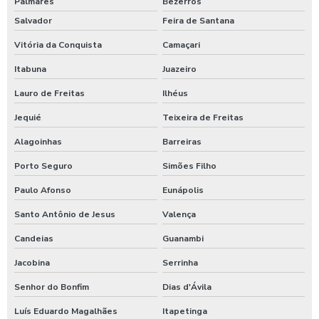
Palmares
Bezerros
Salvador
Feira de Santana
Vitória da Conquista
Camaçari
Itabuna
Juazeiro
Lauro de Freitas
Ilhéus
Jequié
Teixeira de Freitas
Alagoinhas
Barreiras
Porto Seguro
Simões Filho
Paulo Afonso
Eunápolis
Santo Antônio de Jesus
Valença
Candeias
Guanambi
Jacobina
Serrinha
Senhor do Bonfim
Dias d'Ávila
Luís Eduardo Magalhães
Itapetinga