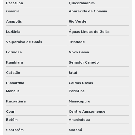
Pacatuba
Quixeramobim
Goiânia
Aparecida de Goiânia
Anápolis
Rio Verde
Luziânia
Águas Lindas de Goiás
Valparaíso de Goiás
Trindade
Formosa
Novo Gama
Itumbiara
Senador Canedo
Catalão
Jataí
Planaltina
Caldas Novas
Manaus
Parintins
Itacoatiara
Manacapuru
Coari
Centro Amazonense
Belém
Ananindeua
Santarém
Marabá