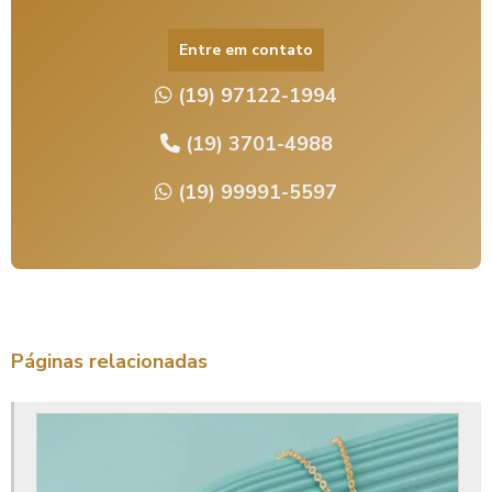
Fornecedor de semijoias atacado
Entre em contato
Fornecedor de semijoias limeira
(19) 97122-1994
Fornecedores de semi joias em limeira
Galvanoplastia banho de ouro
(19) 3701-4988
Galvanoplastia banho de prata
(19) 99991-5597
Galvanoplastia em bijuterias
Galvanoplastia em limeira
Joias atacado limeira
Limeira banho de ouro
Páginas relacionadas
Limeira semi joias
Limeira semijoias atacado
Loja bijuteria limeira