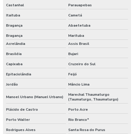
Castanhal
Parauapebas
Itaituba
Cametá
Bragança
Abaetetuba
Bragança
Marituba
Acrelândia
Assis Brasil
Brasiléia
Bujari
Capixaba
Cruzeiro do Sul
Epitaciolândia
Feijó
Jordão
Mâncio Lima
Marechal Thaumaturgo
Manoel Urbano (Manuel Urbano)
(Taumaturgo, Thaumaturgo)
Plácido de Castro
Porto Acre
Porto Walter
Rio Branco*
Rodrigues Alves
Santa Rosa do Purus